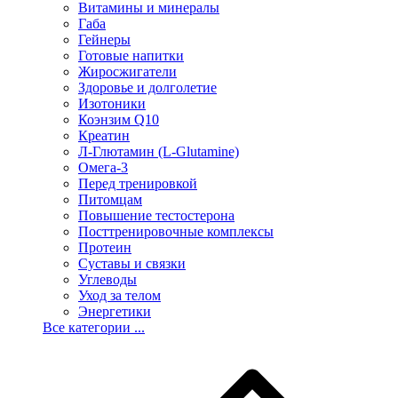
Витамины и минералы
Габа
Гейнеры
Готовые напитки
Жиросжигатели
Здоровье и долголетие
Изотоники
Коэнзим Q10
Креатин
Л-Глютамин (L-Glutamine)
Омега-3
Перед тренировкой
Питомцам
Повышение тестостерона
Посттренировочные комплексы
Протеин
Суставы и связки
Углеводы
Уход за телом
Энергетики
Все категории ...