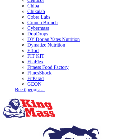
Cellucor
Chiba
Chikalab
Cobra Labs
Crunch Brunch
Cybermass
DopDrops
DY Dorian Yates Nutrition
Dymatize Nutrition
Effort
FIT KIT
FitaFlex
Fitness Food Factory
FitnesShock
FitParad
GEON
Все бренды ...