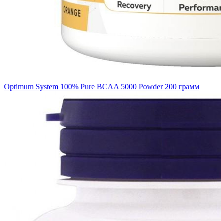
Optimum System 100% Pure BCAA 5000 Powder 200 грамм