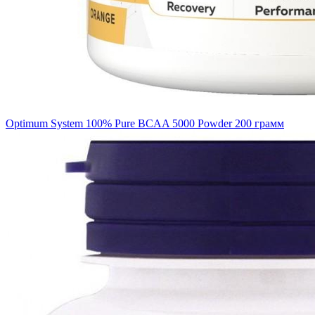
Optimum System 100% Pure BCAA 5000 Powder 200 грамм