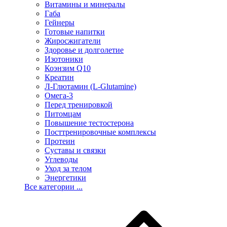
Витамины и минералы
Габа
Гейнеры
Готовые напитки
Жиросжигатели
Здоровье и долголетие
Изотоники
Коэнзим Q10
Креатин
Л-Глютамин (L-Glutamine)
Омега-3
Перед тренировкой
Питомцам
Повышение тестостерона
Посттренировочные комплексы
Протеин
Суставы и связки
Углеводы
Уход за телом
Энергетики
Все категории ...