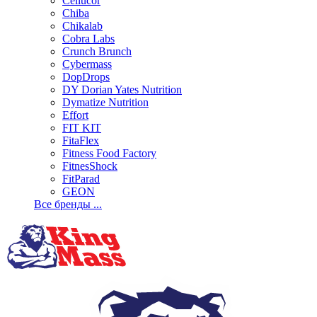
Cellucor
Chiba
Chikalab
Cobra Labs
Crunch Brunch
Cybermass
DopDrops
DY Dorian Yates Nutrition
Dymatize Nutrition
Effort
FIT KIT
FitaFlex
Fitness Food Factory
FitnesShock
FitParad
GEON
Все бренды ...