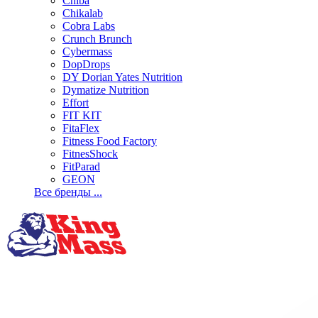
Chiba
Chikalab
Cobra Labs
Crunch Brunch
Cybermass
DopDrops
DY Dorian Yates Nutrition
Dymatize Nutrition
Effort
FIT KIT
FitaFlex
Fitness Food Factory
FitnesShock
FitParad
GEON
Все бренды ...