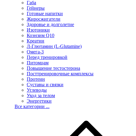
Габа
Гейнеры
Готовые напитки
Жиросжигатели
Здоровье и долголетие
Изотоники
Коэнзим Q10
Креатин
Л-Глютамин (L-Glutamine)
Омега-3
Перед тренировкой
Питомцам
Повышение тестостерона
Посттренировочные комплексы
Протеин
Суставы и связки
Углеводы
Уход за телом
Энергетики
Все категории ...