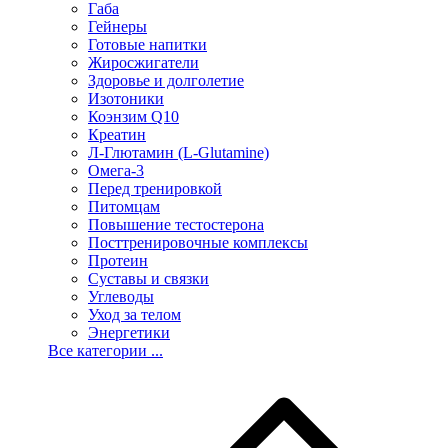
Габа
Гейнеры
Готовые напитки
Жиросжигатели
Здоровье и долголетие
Изотоники
Коэнзим Q10
Креатин
Л-Глютамин (L-Glutamine)
Омега-3
Перед тренировкой
Питомцам
Повышение тестостерона
Посттренировочные комплексы
Протеин
Суставы и связки
Углеводы
Уход за телом
Энергетики
Все категории ...