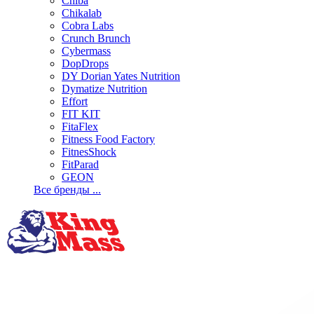
Chiba
Chikalab
Cobra Labs
Crunch Brunch
Cybermass
DopDrops
DY Dorian Yates Nutrition
Dymatize Nutrition
Effort
FIT KIT
FitaFlex
Fitness Food Factory
FitnesShock
FitParad
GEON
Все бренды ...