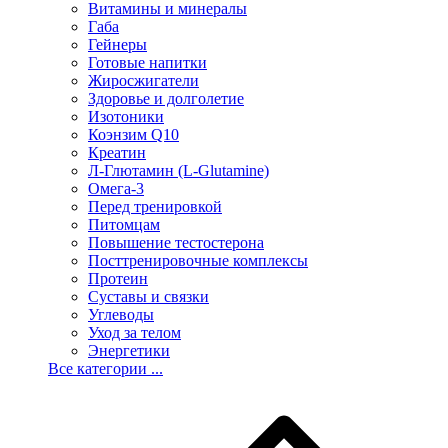
Витамины и минералы
Габа
Гейнеры
Готовые напитки
Жиросжигатели
Здоровье и долголетие
Изотоники
Коэнзим Q10
Креатин
Л-Глютамин (L-Glutamine)
Омега-3
Перед тренировкой
Питомцам
Повышение тестостерона
Посттренировочные комплексы
Протеин
Суставы и связки
Углеводы
Уход за телом
Энергетики
Все категории ...