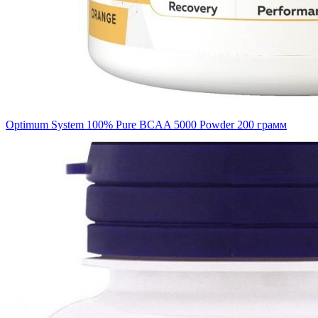
Optimum System 100% Pure BCAA 5000 Powder 200 грамм