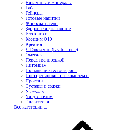
Витамины и минералы
Габа
Гейнеры
Готовые напитки
Жиросжигатели
Здоровье и долголетие
Изотоники
Коэнзим Q10
Креатин
Л-Глютамин (L-Glutamine)
Омега-3
Перед тренировкой
Питомцам
Повышение тестостерона
Посттренировочные комплексы
Протеин
Суставы и связки
Углеводы
Уход за телом
Энергетики
Все категории ...