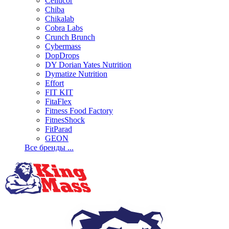
Cellucor
Chiba
Chikalab
Cobra Labs
Crunch Brunch
Cybermass
DopDrops
DY Dorian Yates Nutrition
Dymatize Nutrition
Effort
FIT KIT
FitaFlex
Fitness Food Factory
FitnesShock
FitParad
GEON
Все бренды ...