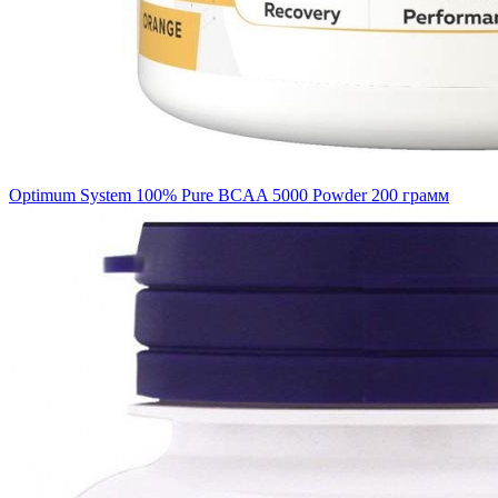
Optimum System 100% Pure BCAA 5000 Powder 200 грамм