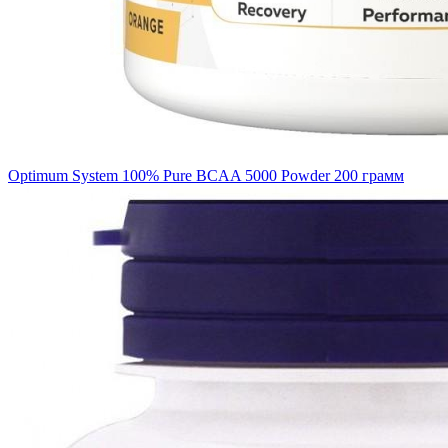
Optimum System 100% Pure BCAA 5000 Powder 200 грамм