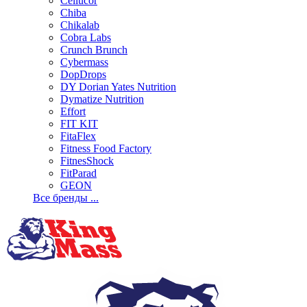
Cellucor
Chiba
Chikalab
Cobra Labs
Crunch Brunch
Cybermass
DopDrops
DY Dorian Yates Nutrition
Dymatize Nutrition
Effort
FIT KIT
FitaFlex
Fitness Food Factory
FitnesShock
FitParad
GEON
Все бренды ...