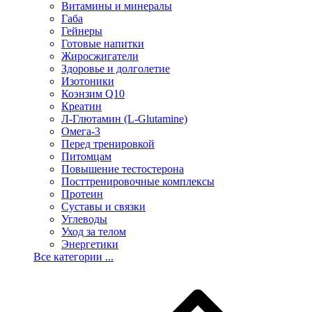
Витамины и минералы
Габа
Гейнеры
Готовые напитки
Жиросжигатели
Здоровье и долголетие
Изотоники
Коэнзим Q10
Креатин
Л-Глютамин (L-Glutamine)
Омега-3
Перед тренировкой
Питомцам
Повышение тестостерона
Посттренировочные комплексы
Протеин
Суставы и связки
Углеводы
Уход за телом
Энергетики
Все категории ...