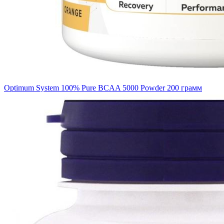
Optimum System 100% Pure BCAA 5000 Powder 200 грамм