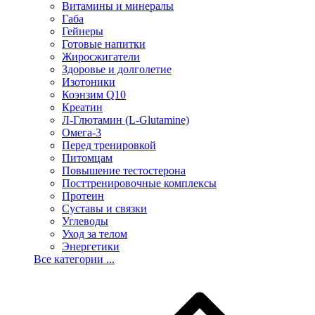
Витамины и минералы
Габа
Гейнеры
Готовые напитки
Жиросжигатели
Здоровье и долголетие
Изотоники
Коэнзим Q10
Креатин
Л-Глютамин (L-Glutamine)
Омега-3
Перед тренировкой
Питомцам
Повышение тестостерона
Посттренировочные комплексы
Протеин
Суставы и связки
Углеводы
Уход за телом
Энергетики
Все категории ...