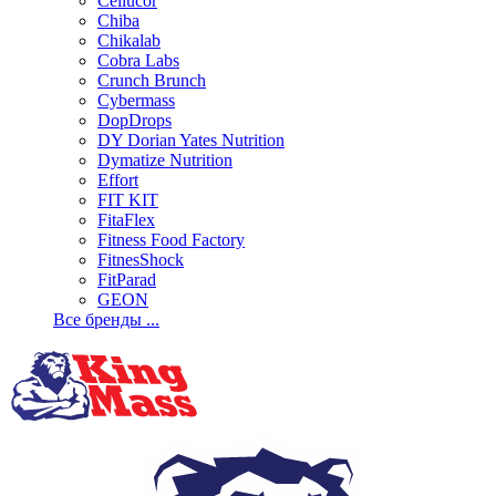
Cellucor
Chiba
Chikalab
Cobra Labs
Crunch Brunch
Cybermass
DopDrops
DY Dorian Yates Nutrition
Dymatize Nutrition
Effort
FIT KIT
FitaFlex
Fitness Food Factory
FitnesShock
FitParad
GEON
Все бренды ...