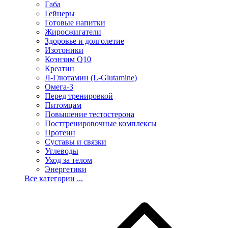
Габа
Гейнеры
Готовые напитки
Жиросжигатели
Здоровье и долголетие
Изотоники
Коэнзим Q10
Креатин
Л-Глютамин (L-Glutamine)
Омега-3
Перед тренировкой
Питомцам
Повышение тестостерона
Посттренировочные комплексы
Протеин
Суставы и связки
Углеводы
Уход за телом
Энергетики
Все категории ...