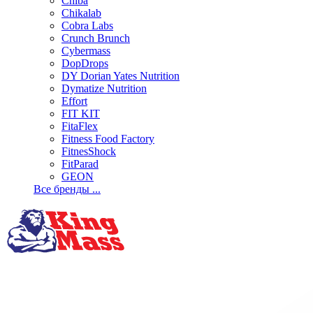
Chiba
Chikalab
Cobra Labs
Crunch Brunch
Cybermass
DopDrops
DY Dorian Yates Nutrition
Dymatize Nutrition
Effort
FIT KIT
FitaFlex
Fitness Food Factory
FitnesShock
FitParad
GEON
Все бренды ...