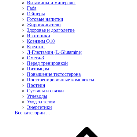
Витамины и минералы
Габа
Гейнеры
Готовые напитки
Жиросжигатели
Здоровье и долголетие
Изотоники
Коэнзим Q10
Креатин
Л-Глютамин (L-Glutamine)
Омега-3
Перед тренировкой
Питомцам
Повышение тестостерона
Посттренировочные комплексы
Протеин
Суставы и связки
Углеводы
Уход за телом
Энергетики
Все категории ...