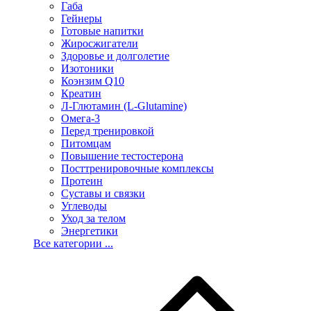
Габа
Гейнеры
Готовые напитки
Жиросжигатели
Здоровье и долголетие
Изотоники
Коэнзим Q10
Креатин
Л-Глютамин (L-Glutamine)
Омега-3
Перед тренировкой
Питомцам
Повышение тестостерона
Посттренировочные комплексы
Протеин
Суставы и связки
Углеводы
Уход за телом
Энергетики
Все категории ...