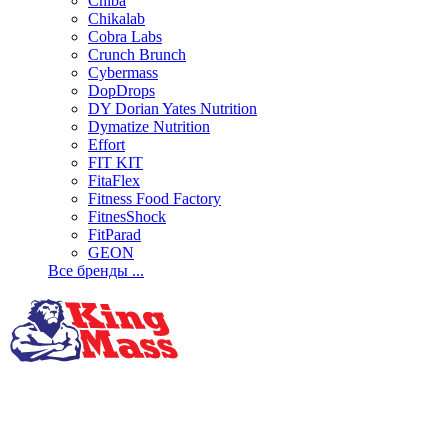
Chiba
Chikalab
Cobra Labs
Crunch Brunch
Cybermass
DopDrops
DY Dorian Yates Nutrition
Dymatize Nutrition
Effort
FIT KIT
FitaFlex
Fitness Food Factory
FitnesShock
FitParad
GEON
Все бренды ...