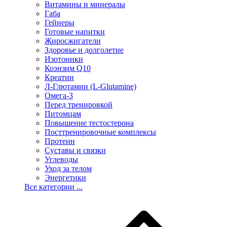
Витамины и минералы
Габа
Гейнеры
Готовые напитки
Жиросжигатели
Здоровье и долголетие
Изотоники
Коэнзим Q10
Креатин
Л-Глютамин (L-Glutamine)
Омега-3
Перед тренировкой
Питомцам
Повышение тестостерона
Посттренировочные комплексы
Протеин
Суставы и связки
Углеводы
Уход за телом
Энергетики
Все категории ...