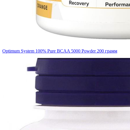
Optimum System 100% Pure BCAA 5000 Powder 200 грамм