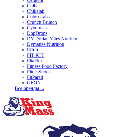
Cellucor
Chiba
Chikalab
Cobra Labs
Crunch Brunch
Cybermass
DopDrops
DY Dorian Yates Nutrition
Dymatize Nutrition
Effort
FIT KIT
FitaFlex
Fitness Food Factory
FitnesShock
FitParad
GEON
Все бренды ...