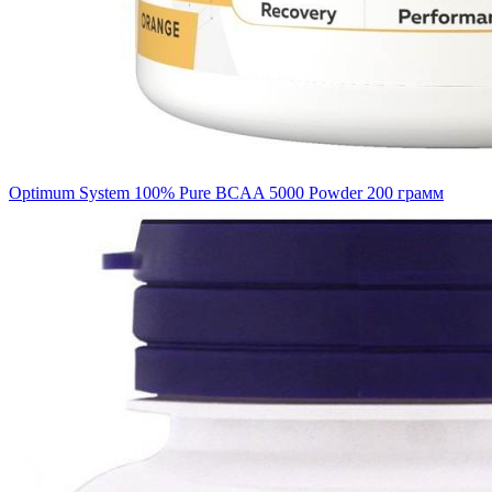
Optimum System 100% Pure BCAA 5000 Powder 200 грамм