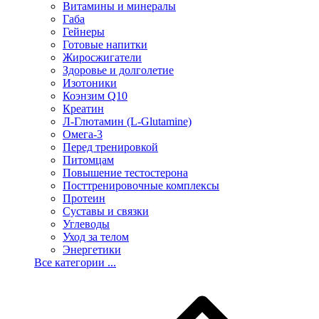
Витамины и минералы
Габа
Гейнеры
Готовые напитки
Жиросжигатели
Здоровье и долголетие
Изотоники
Коэнзим Q10
Креатин
Л-Глютамин (L-Glutamine)
Омега-3
Перед тренировкой
Питомцам
Повышение тестостерона
Посттренировочные комплексы
Протеин
Суставы и связки
Углеводы
Уход за телом
Энергетики
Все категории ...