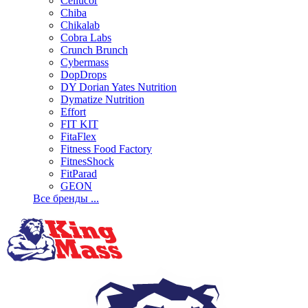
Cellucor
Chiba
Chikalab
Cobra Labs
Crunch Brunch
Cybermass
DopDrops
DY Dorian Yates Nutrition
Dymatize Nutrition
Effort
FIT KIT
FitaFlex
Fitness Food Factory
FitnesShock
FitParad
GEON
Все бренды ...