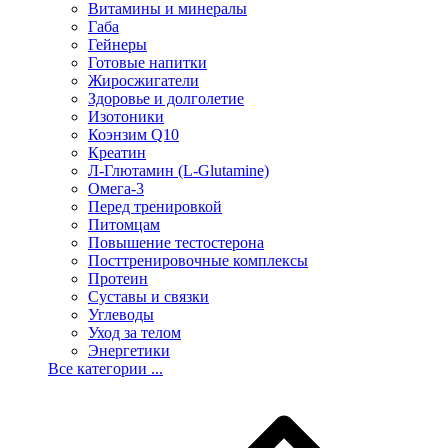
Витамины и минералы
Габа
Гейнеры
Готовые напитки
Жиросжигатели
Здоровье и долголетие
Изотоники
Коэнзим Q10
Креатин
Л-Глютамин (L-Glutamine)
Омега-3
Перед тренировкой
Питомцам
Повышение тестостерона
Посттренировочные комплексы
Протеин
Суставы и связки
Углеводы
Уход за телом
Энергетики
Все категории ...