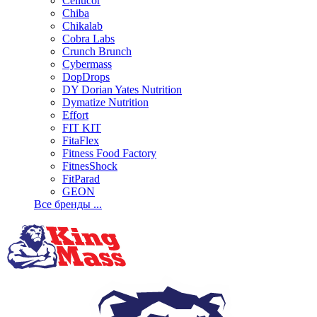
Cellucor
Chiba
Chikalab
Cobra Labs
Crunch Brunch
Cybermass
DopDrops
DY Dorian Yates Nutrition
Dymatize Nutrition
Effort
FIT KIT
FitaFlex
Fitness Food Factory
FitnesShock
FitParad
GEON
Все бренды ...