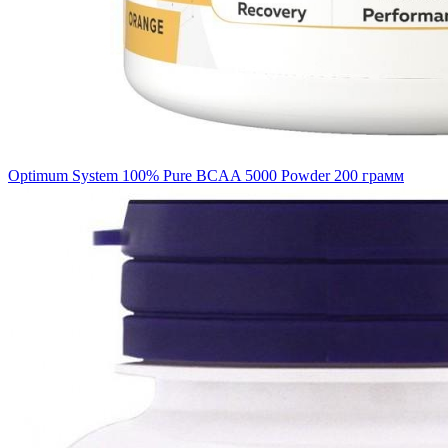
Optimum System 100% Pure BCAA 5000 Powder 200 грамм