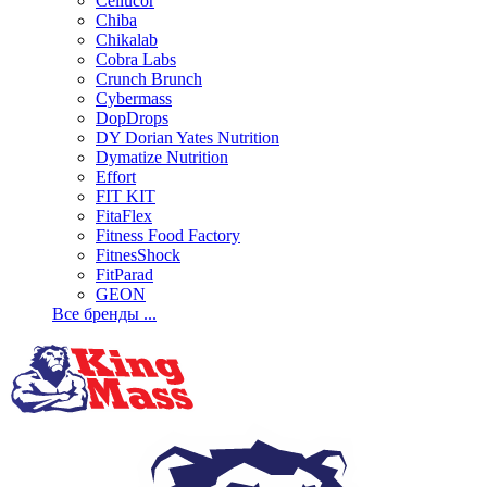
Cellucor
Chiba
Chikalab
Cobra Labs
Crunch Brunch
Cybermass
DopDrops
DY Dorian Yates Nutrition
Dymatize Nutrition
Effort
FIT KIT
FitaFlex
Fitness Food Factory
FitnesShock
FitParad
GEON
Все бренды ...