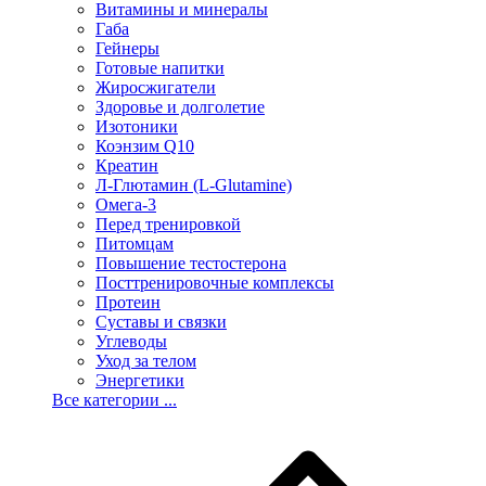
Витамины и минералы
Габа
Гейнеры
Готовые напитки
Жиросжигатели
Здоровье и долголетие
Изотоники
Коэнзим Q10
Креатин
Л-Глютамин (L-Glutamine)
Омега-3
Перед тренировкой
Питомцам
Повышение тестостерона
Посттренировочные комплексы
Протеин
Суставы и связки
Углеводы
Уход за телом
Энергетики
Все категории ...