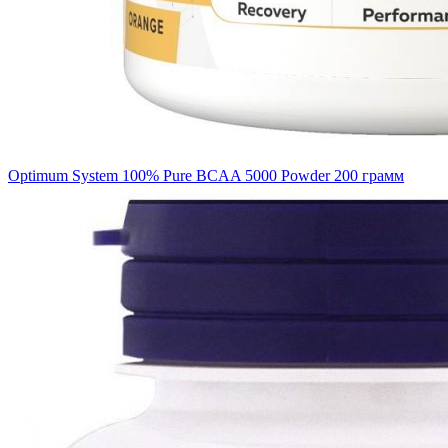
Optimum System 100% Pure BCAA 5000 Powder 200 грамм