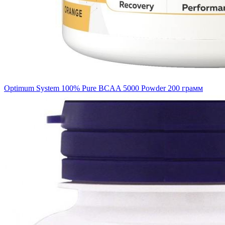
Optimum System 100% Pure BCAA 5000 Powder 200 грамм