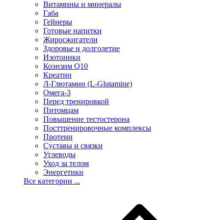
Витамины и минералы
Габа
Гейнеры
Готовые напитки
Жиросжигатели
Здоровье и долголетие
Изотоники
Коэнзим Q10
Креатин
Л-Глютамин (L-Glutamine)
Омега-3
Перед тренировкой
Питомцам
Повышение тестостерона
Посттренировочные комплексы
Протеин
Суставы и связки
Углеводы
Уход за телом
Энергетики
Все категории ...