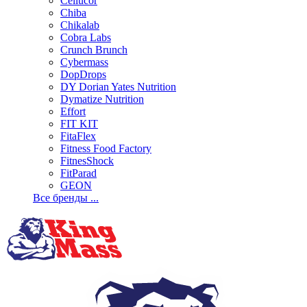
Cellucor
Chiba
Chikalab
Cobra Labs
Crunch Brunch
Cybermass
DopDrops
DY Dorian Yates Nutrition
Dymatize Nutrition
Effort
FIT KIT
FitaFlex
Fitness Food Factory
FitnesShock
FitParad
GEON
Все бренды ...