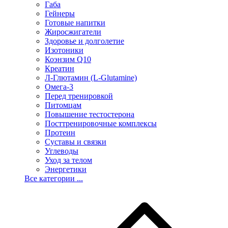
Габа
Гейнеры
Готовые напитки
Жиросжигатели
Здоровье и долголетие
Изотоники
Коэнзим Q10
Креатин
Л-Глютамин (L-Glutamine)
Омега-3
Перед тренировкой
Питомцам
Повышение тестостерона
Посттренировочные комплексы
Протеин
Суставы и связки
Углеводы
Уход за телом
Энергетики
Все категории ...