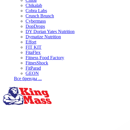
Chiba
Chikalab
Cobra Labs
Crunch Brunch
Cybermass
DopDrops
DY Dorian Yates Nutrition
Dymatize Nutrition
Effort
FIT KIT
FitaFlex
Fitness Food Factory
FitnesShock
FitParad
GEON
Все бренды ...