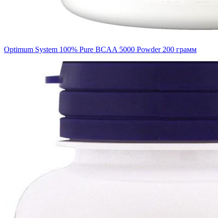
Optimum System 100% Pure BCAA 5000 Powder 200 грамм