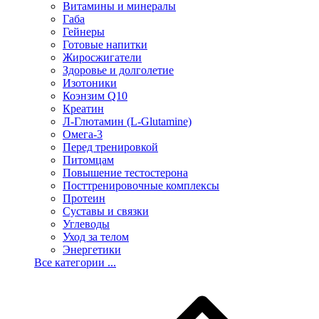
Витамины и минералы
Габа
Гейнеры
Готовые напитки
Жиросжигатели
Здоровье и долголетие
Изотоники
Коэнзим Q10
Креатин
Л-Глютамин (L-Glutamine)
Омега-3
Перед тренировкой
Питомцам
Повышение тестостерона
Посттренировочные комплексы
Протеин
Суставы и связки
Углеводы
Уход за телом
Энергетики
Все категории ...