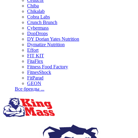
Cellucor
Chiba
Chikalab
Cobra Labs
Crunch Brunch
Cybermass
DopDrops
DY Dorian Yates Nutrition
Dymatize Nutrition
Effort
FIT KIT
FitaFlex
Fitness Food Factory
FitnesShock
FitParad
GEON
Все бренды ...