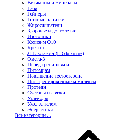
Витамины и минералы
Габа
Гейнеры
Готовые напитки
Жиросжигатели
Здоровье и долголетие
Изотоники
Коэнзим Q10
Креатин
Л-Глютамин (L-Glutamine)
Омега-3
Перед тренировкой
Питомцам
Повышение тестостерона
Посттренировочные комплексы
Протеин
Суставы и связки
Углеводы
Уход за телом
Энергетики
Все категории ...