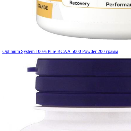
Optimum System 100% Pure BCAA 5000 Powder 200 грамм