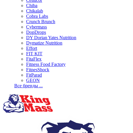
Cellucor
Chiba
Chikalab
Cobra Labs
Crunch Brunch
Cybermass
DopDrops
DY Dorian Yates Nutrition
Dymatize Nutrition
Effort
FIT KIT
FitaFlex
Fitness Food Factory
FitnesShock
FitParad
GEON
Все бренды ...