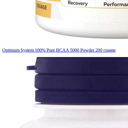
Optimum System 100% Pure BCAA 5000 Powder 200 грамм