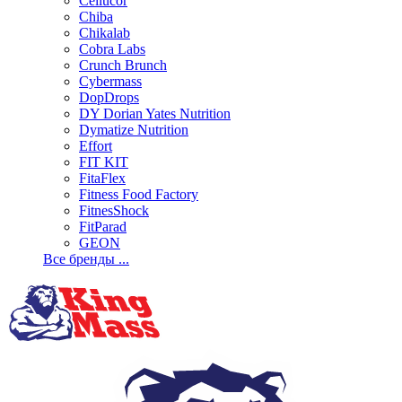
Cellucor
Chiba
Chikalab
Cobra Labs
Crunch Brunch
Cybermass
DopDrops
DY Dorian Yates Nutrition
Dymatize Nutrition
Effort
FIT KIT
FitaFlex
Fitness Food Factory
FitnesShock
FitParad
GEON
Все бренды ...