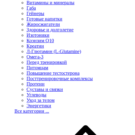
Витамины и минералы
Габа
Гейнеры
Готовые напитки
Жиросжигатели
Здоровье и долголетие
Изотоники
Коэнзим Q10
Креатин
Л-Глютамин (L-Glutamine)
Омега-3
Перед тренировкой
Питомцам
Повышение тестостерона
Посттренировочные комплексы
Протеин
Суставы и связки
Углеводы
Уход за телом
Энергетики
Все категории ...