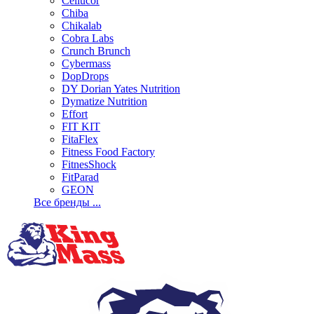
Cellucor
Chiba
Chikalab
Cobra Labs
Crunch Brunch
Cybermass
DopDrops
DY Dorian Yates Nutrition
Dymatize Nutrition
Effort
FIT KIT
FitaFlex
Fitness Food Factory
FitnesShock
FitParad
GEON
Все бренды ...