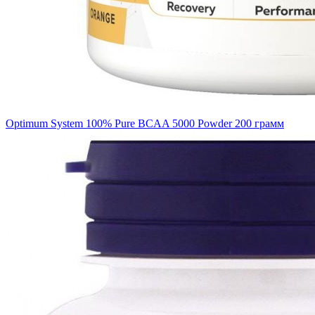
Optimum System 100% Pure BCAA 5000 Powder 200 грамм