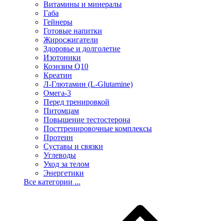
Витамины и минералы
Габа
Гейнеры
Готовые напитки
Жиросжигатели
Здоровье и долголетие
Изотоники
Коэнзим Q10
Креатин
Л-Глютамин (L-Glutamine)
Омега-3
Перед тренировкой
Питомцам
Повышение тестостерона
Посттренировочные комплексы
Протеин
Суставы и связки
Углеводы
Уход за телом
Энергетики
Все категории ...