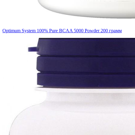
Optimum System 100% Pure BCAA 5000 Powder 200 грамм