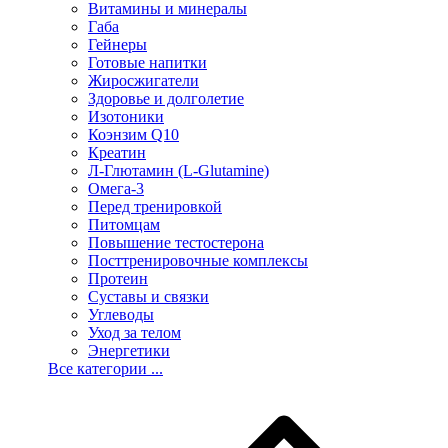
Витамины и минералы
Габа
Гейнеры
Готовые напитки
Жиросжигатели
Здоровье и долголетие
Изотоники
Коэнзим Q10
Креатин
Л-Глютамин (L-Glutamine)
Омега-3
Перед тренировкой
Питомцам
Повышение тестостерона
Посттренировочные комплексы
Протеин
Суставы и связки
Углеводы
Уход за телом
Энергетики
Все категории ...