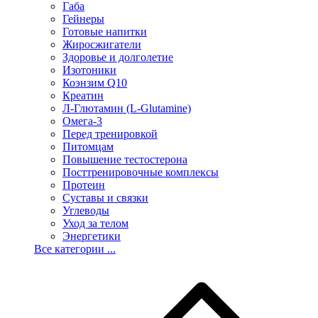
Габа
Гейнеры
Готовые напитки
Жиросжигатели
Здоровье и долголетие
Изотоники
Коэнзим Q10
Креатин
Л-Глютамин (L-Glutamine)
Омега-3
Перед тренировкой
Питомцам
Повышение тестостерона
Посттренировочные комплексы
Протеин
Суставы и связки
Углеводы
Уход за телом
Энергетики
Все категории ...