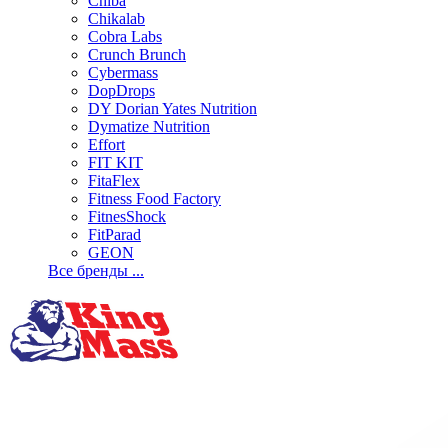
Chiba
Chikalab
Cobra Labs
Crunch Brunch
Cybermass
DopDrops
DY Dorian Yates Nutrition
Dymatize Nutrition
Effort
FIT KIT
FitaFlex
Fitness Food Factory
FitnesShock
FitParad
GEON
Все бренды ...