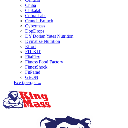
Cellucor
Chiba
Chikalab
Cobra Labs
Crunch Brunch
Cybermass
DopDrops
DY Dorian Yates Nutrition
Dymatize Nutrition
Effort
FIT KIT
FitaFlex
Fitness Food Factory
FitnesShock
FitParad
GEON
Все бренды ...