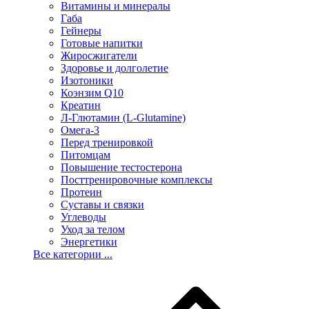
Витамины и минералы
Габа
Гейнеры
Готовые напитки
Жиросжигатели
Здоровье и долголетие
Изотоники
Коэнзим Q10
Креатин
Л-Глютамин (L-Glutamine)
Омега-3
Перед тренировкой
Питомцам
Повышение тестостерона
Посттренировочные комплексы
Протеин
Суставы и связки
Углеводы
Уход за телом
Энергетики
Все категории ...