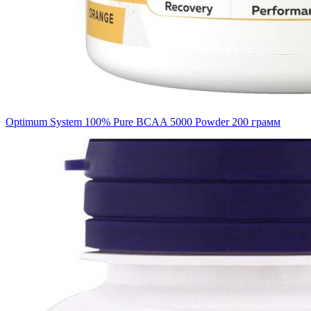
Optimum System 100% Pure BCAA 5000 Powder 200 грамм