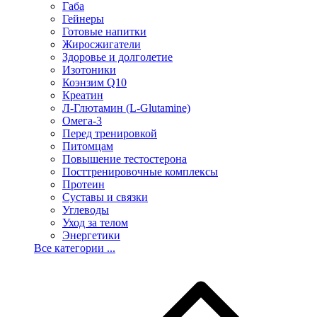
Габа
Гейнеры
Готовые напитки
Жиросжигатели
Здоровье и долголетие
Изотоники
Коэнзим Q10
Креатин
Л-Глютамин (L-Glutamine)
Омега-3
Перед тренировкой
Питомцам
Повышение тестостерона
Посттренировочные комплексы
Протеин
Суставы и связки
Углеводы
Уход за телом
Энергетики
Все категории ...