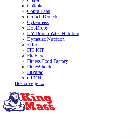
Chiba
Chikalab
Cobra Labs
Crunch Brunch
Cybermass
DopDrops
DY Dorian Yates Nutrition
Dymatize Nutrition
Effort
FIT KIT
FitaFlex
Fitness Food Factory
FitnesShock
FitParad
GEON
Все бренды ...