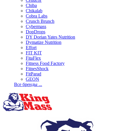
Cellucor
Chiba
Chikalab
Cobra Labs
Crunch Brunch
Cybermass
DopDrops
DY Dorian Yates Nutrition
Dymatize Nutrition
Effort
FIT KIT
FitaFlex
Fitness Food Factory
FitnesShock
FitParad
GEON
Все бренды ...