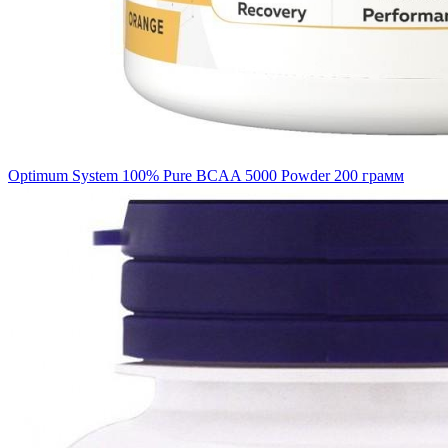
Optimum System 100% Pure BCAA 5000 Powder 200 грамм