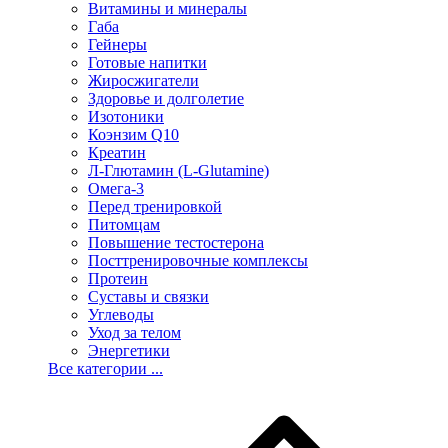
Витамины и минералы
Габа
Гейнеры
Готовые напитки
Жиросжигатели
Здоровье и долголетие
Изотоники
Коэнзим Q10
Креатин
Л-Глютамин (L-Glutamine)
Омега-3
Перед тренировкой
Питомцам
Повышение тестостерона
Посттренировочные комплексы
Протеин
Суставы и связки
Углеводы
Уход за телом
Энергетики
Все категории ...