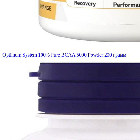
Optimum System 100% Pure BCAA 5000 Powder 200 грамм