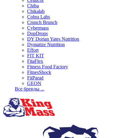
Cellucor
Chiba
Chikalab
Cobra Labs
Crunch Brunch
Cybermass
DopDrops
DY Dorian Yates Nutrition
Dymatize Nutrition
Effort
FIT KIT
FitaFlex
Fitness Food Factory
FitnesShock
FitParad
GEON
Все бренды ...