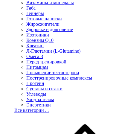
Витамины и минералы
Габа
Гейнеры
Готовые напитки
Жиросжигатели
Здоровье и долголетие
Изотоники
Коэнзим Q10
Креатин
Л-Глютамин (L-Glutamine)
Омега-3
Перед тренировкой
Питомцам
Повышение тестостерона
Посттренировочные комплексы
Протеин
Суставы и связки
Углеводы
Уход за телом
Энергетики
Все категории ...