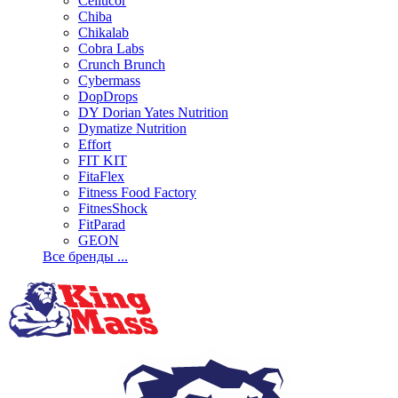
Cellucor
Chiba
Chikalab
Cobra Labs
Crunch Brunch
Cybermass
DopDrops
DY Dorian Yates Nutrition
Dymatize Nutrition
Effort
FIT KIT
FitaFlex
Fitness Food Factory
FitnesShock
FitParad
GEON
Все бренды ...