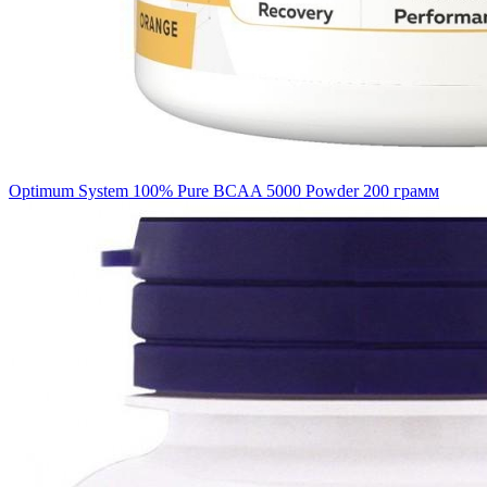
Optimum System 100% Pure BCAA 5000 Powder 200 грамм