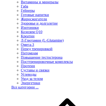
Витамины и минералы
Габа
Гейнеры
Готовые напитки
Жиросжигатели
Здоровье и долголетие
Изотоники
Коэнзим Q10
Креатин
Л-Глютамин (L-Glutamine)
Омега-3
Перед тренировкой
Питомцам
Повышение тестостерона
Посттренировочные комплексы
Протеин
Суставы и связки
Углеводы
Уход за телом
Энергетики
Все категории ...