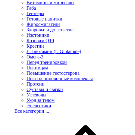
Витамины и минералы
Габа
Гейнеры
Готовые напитки
Жиросжигатели
Здоровье и долголетие
Изотоники
Коэнзим Q10
Креатин
Л-Глютамин (L-Glutamine)
Омега-3
Перед тренировкой
Питомцам
Повышение тестостерона
Посттренировочные комплексы
Протеин
Суставы и связки
Углеводы
Уход за телом
Энергетики
Все категории ...