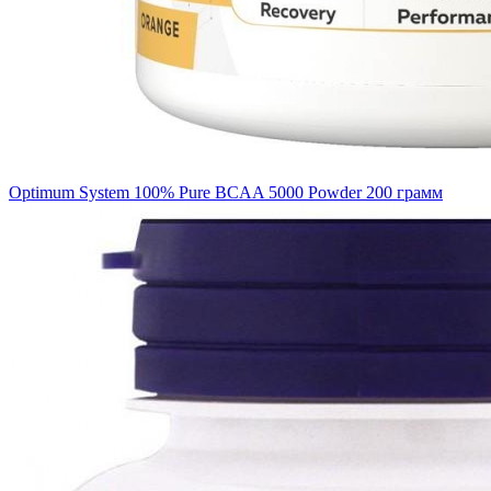
Optimum System 100% Pure BCAA 5000 Powder 200 грамм