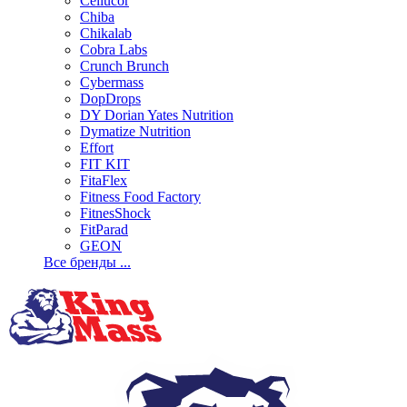
Cellucor
Chiba
Chikalab
Cobra Labs
Crunch Brunch
Cybermass
DopDrops
DY Dorian Yates Nutrition
Dymatize Nutrition
Effort
FIT KIT
FitaFlex
Fitness Food Factory
FitnesShock
FitParad
GEON
Все бренды ...