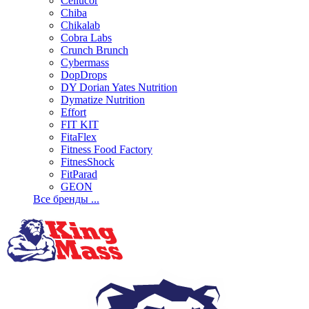
Cellucor
Chiba
Chikalab
Cobra Labs
Crunch Brunch
Cybermass
DopDrops
DY Dorian Yates Nutrition
Dymatize Nutrition
Effort
FIT KIT
FitaFlex
Fitness Food Factory
FitnesShock
FitParad
GEON
Все бренды ...