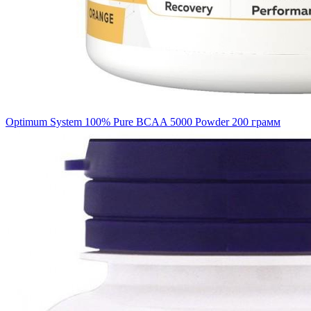
Optimum System 100% Pure BCAA 5000 Powder 200 грамм