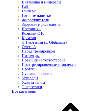
Витамины и минералы
Габа
Гейнеры
Готовые напитки
Жиросжигатели
Здоровье и долголетие
Изотоники
Коэнзим Q10
Креатин
Л-Глютамин (L-Glutamine)
Омега-3
Перед тренировкой
Питомцам
Повышение тестостерона
Посттренировочные комплексы
Протеин
Суставы и связки
Углеводы
Уход за телом
Энергетики
Все категории ...