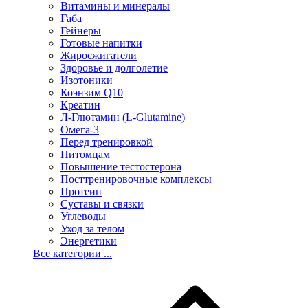
Витамины и минералы
Габа
Гейнеры
Готовые напитки
Жиросжигатели
Здоровье и долголетие
Изотоники
Коэнзим Q10
Креатин
Л-Глютамин (L-Glutamine)
Омега-3
Перед тренировкой
Питомцам
Повышение тестостерона
Посттренировочные комплексы
Протеин
Суставы и связки
Углеводы
Уход за телом
Энергетики
Все категории ...