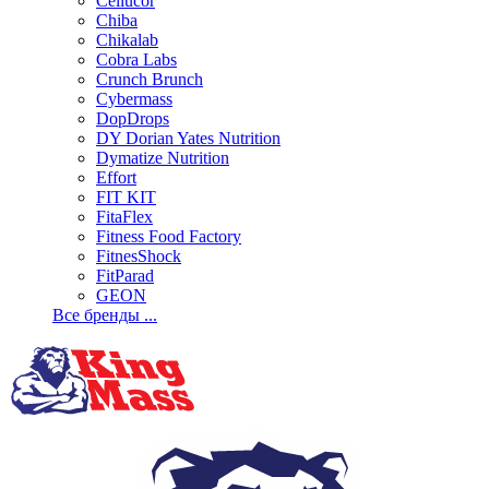
Cellucor
Chiba
Chikalab
Cobra Labs
Crunch Brunch
Cybermass
DopDrops
DY Dorian Yates Nutrition
Dymatize Nutrition
Effort
FIT KIT
FitaFlex
Fitness Food Factory
FitnesShock
FitParad
GEON
Все бренды ...