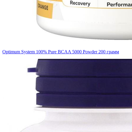
Optimum System 100% Pure BCAA 5000 Powder 200 грамм