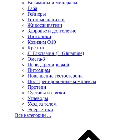
Витамины и минералы
Габа
Гейнеры
Готовые напитки
Жиросжигатели
Здоровье и долголетие
Изотоники
Коэнзим Q10
Креатин
Л-Глютамин (L-Glutamine)
Омега-3
Перед тренировкой
Питомцам
Повышение тестостерона
Посттренировочные комплексы
Протеин
Суставы и связки
Углеводы
Уход за телом
Энергетики
Все категории ...