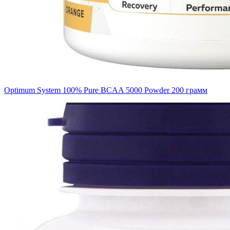
Optimum System 100% Pure BCAA 5000 Powder 200 грамм