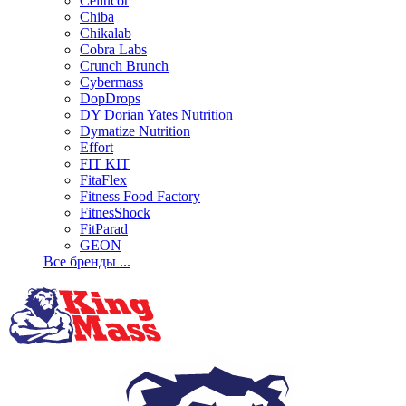
Cellucor
Chiba
Chikalab
Cobra Labs
Crunch Brunch
Cybermass
DopDrops
DY Dorian Yates Nutrition
Dymatize Nutrition
Effort
FIT KIT
FitaFlex
Fitness Food Factory
FitnesShock
FitParad
GEON
Все бренды ...