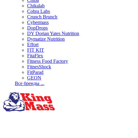
Chiba
Chikalab
Cobra Labs
Crunch Brunch
Cybermass
DopDrops
DY Dorian Yates Nutrition
Dymatize Nutrition
Effort
FIT KIT
FitaFlex
Fitness Food Factory
FitnesShock
FitParad
GEON
Все бренды ...