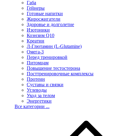
Габа
Гейнеры
Готовые напитки
Жиросжигатели
Здоровье и долголетие
Изотоники
Коэнзим Q10
Креатин
Л-Глютамин (L-Glutamine)
Омега-3
Перед тренировкой
Питомцам
Повышение тестостерона
Посттренировочные комплексы
Протеин
Суставы и связки
Углеводы
Уход за телом
Энергетики
Все категории ...