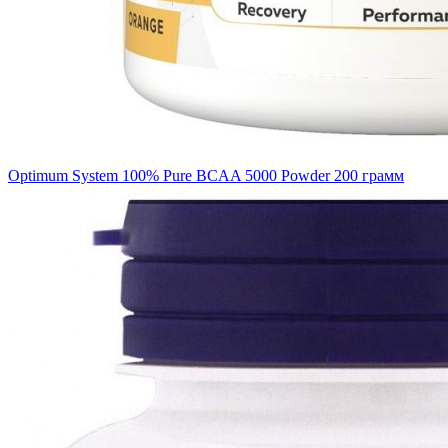
Optimum System 100% Pure BCAA 5000 Powder 200 грамм