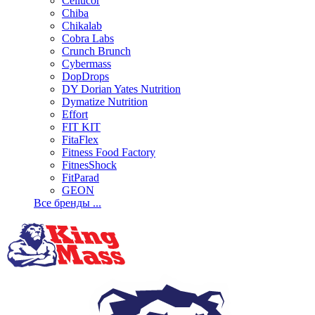
Cellucor
Chiba
Chikalab
Cobra Labs
Crunch Brunch
Cybermass
DopDrops
DY Dorian Yates Nutrition
Dymatize Nutrition
Effort
FIT KIT
FitaFlex
Fitness Food Factory
FitnesShock
FitParad
GEON
Все бренды ...