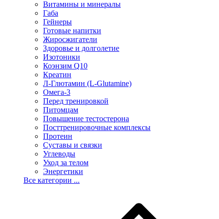
Витамины и минералы
Габа
Гейнеры
Готовые напитки
Жиросжигатели
Здоровье и долголетие
Изотоники
Коэнзим Q10
Креатин
Л-Глютамин (L-Glutamine)
Омега-3
Перед тренировкой
Питомцам
Повышение тестостерона
Посттренировочные комплексы
Протеин
Суставы и связки
Углеводы
Уход за телом
Энергетики
Все категории ...