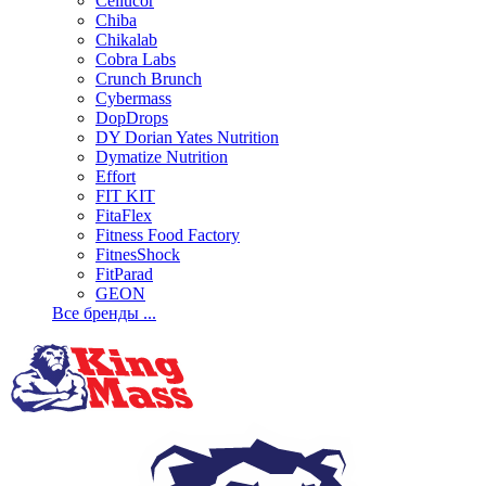
Cellucor
Chiba
Chikalab
Cobra Labs
Crunch Brunch
Cybermass
DopDrops
DY Dorian Yates Nutrition
Dymatize Nutrition
Effort
FIT KIT
FitaFlex
Fitness Food Factory
FitnesShock
FitParad
GEON
Все бренды ...