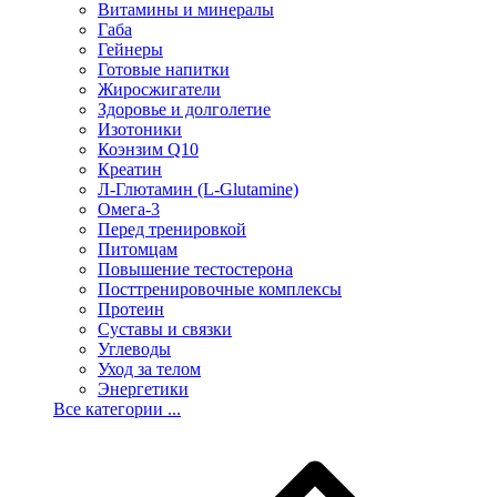
Витамины и минералы
Габа
Гейнеры
Готовые напитки
Жиросжигатели
Здоровье и долголетие
Изотоники
Коэнзим Q10
Креатин
Л-Глютамин (L-Glutamine)
Омега-3
Перед тренировкой
Питомцам
Повышение тестостерона
Посттренировочные комплексы
Протеин
Суставы и связки
Углеводы
Уход за телом
Энергетики
Все категории ...