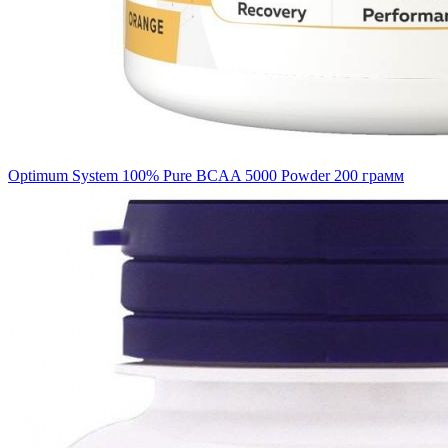
Optimum System 100% Pure BCAA 5000 Powder 200 грамм