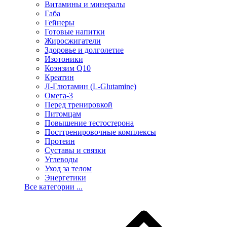
Витамины и минералы
Габа
Гейнеры
Готовые напитки
Жиросжигатели
Здоровье и долголетие
Изотоники
Коэнзим Q10
Креатин
Л-Глютамин (L-Glutamine)
Омега-3
Перед тренировкой
Питомцам
Повышение тестостерона
Посттренировочные комплексы
Протеин
Суставы и связки
Углеводы
Уход за телом
Энергетики
Все категории ...