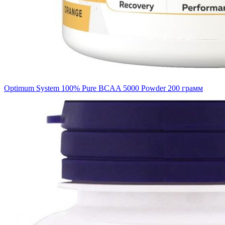
Optimum System 100% Pure BCAA 5000 Powder 200 грамм