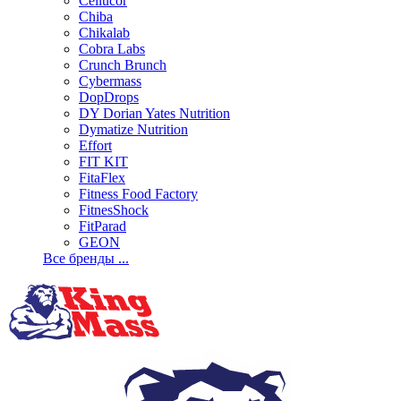
Cellucor
Chiba
Chikalab
Cobra Labs
Crunch Brunch
Cybermass
DopDrops
DY Dorian Yates Nutrition
Dymatize Nutrition
Effort
FIT KIT
FitaFlex
Fitness Food Factory
FitnesShock
FitParad
GEON
Все бренды ...