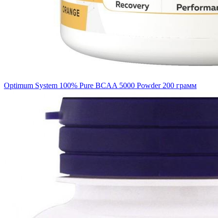
Optimum System 100% Pure BCAA 5000 Powder 200 грамм