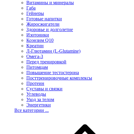
Витамины и минералы
Габа
Гейнеры
Готовые напитки
Жиросжигатели
Здоровье и долголетие
Изотоники
Коэнзим Q10
Креатин
Л-Глютамин (L-Glutamine)
Омега-3
Перед тренировкой
Питомцам
Повышение тестостерона
Посттренировочные комплексы
Протеин
Суставы и связки
Углеводы
Уход за телом
Энергетики
Все категории ...