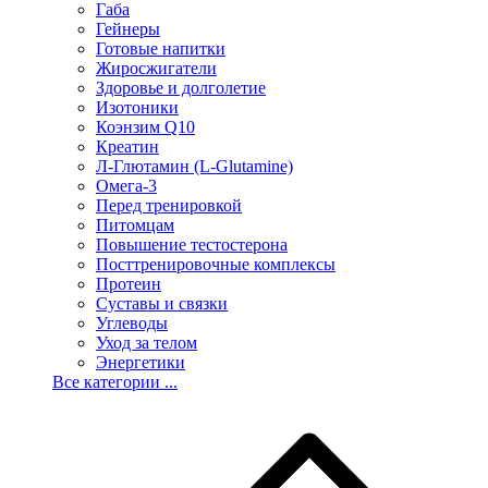
Габа
Гейнеры
Готовые напитки
Жиросжигатели
Здоровье и долголетие
Изотоники
Коэнзим Q10
Креатин
Л-Глютамин (L-Glutamine)
Омега-3
Перед тренировкой
Питомцам
Повышение тестостерона
Посттренировочные комплексы
Протеин
Суставы и связки
Углеводы
Уход за телом
Энергетики
Все категории ...