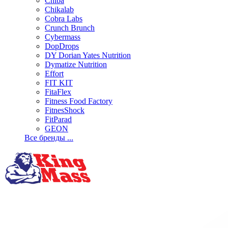
Chiba
Chikalab
Cobra Labs
Crunch Brunch
Cybermass
DopDrops
DY Dorian Yates Nutrition
Dymatize Nutrition
Effort
FIT KIT
FitaFlex
Fitness Food Factory
FitnesShock
FitParad
GEON
Все бренды ...