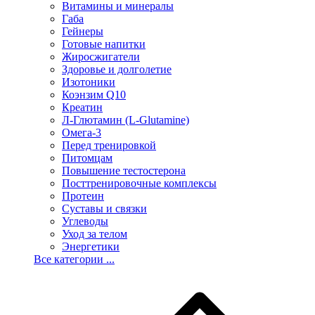
Витамины и минералы
Габа
Гейнеры
Готовые напитки
Жиросжигатели
Здоровье и долголетие
Изотоники
Коэнзим Q10
Креатин
Л-Глютамин (L-Glutamine)
Омега-3
Перед тренировкой
Питомцам
Повышение тестостерона
Посттренировочные комплексы
Протеин
Суставы и связки
Углеводы
Уход за телом
Энергетики
Все категории ...