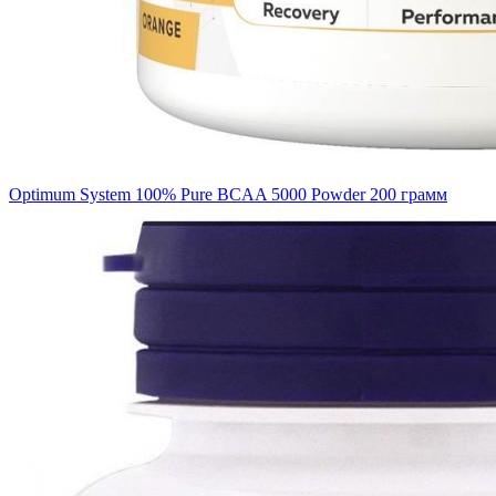
Optimum System 100% Pure BCAA 5000 Powder 200 грамм