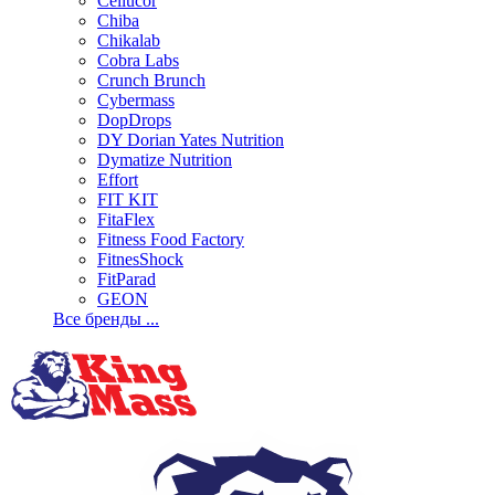
Cellucor
Chiba
Chikalab
Cobra Labs
Crunch Brunch
Cybermass
DopDrops
DY Dorian Yates Nutrition
Dymatize Nutrition
Effort
FIT KIT
FitaFlex
Fitness Food Factory
FitnesShock
FitParad
GEON
Все бренды ...