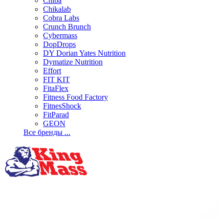
Chiba
Chikalab
Cobra Labs
Crunch Brunch
Cybermass
DopDrops
DY Dorian Yates Nutrition
Dymatize Nutrition
Effort
FIT KIT
FitaFlex
Fitness Food Factory
FitnesShock
FitParad
GEON
Все бренды ...