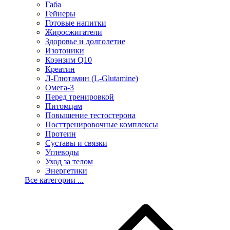
Габа
Гейнеры
Готовые напитки
Жиросжигатели
Здоровье и долголетие
Изотоники
Коэнзим Q10
Креатин
Л-Глютамин (L-Glutamine)
Омега-3
Перед тренировкой
Питомцам
Повышение тестостерона
Посттренировочные комплексы
Протеин
Суставы и связки
Углеводы
Уход за телом
Энергетики
Все категории ...