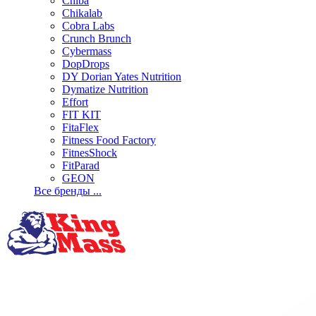
Chiba
Chikalab
Cobra Labs
Crunch Brunch
Cybermass
DopDrops
DY Dorian Yates Nutrition
Dymatize Nutrition
Effort
FIT KIT
FitaFlex
Fitness Food Factory
FitnesShock
FitParad
GEON
Все бренды ...