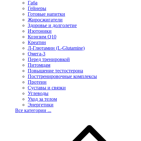
Габа
Гейнеры
Готовые напитки
Жиросжигатели
Здоровье и долголетие
Изотоники
Коэнзим Q10
Креатин
Л-Глютамин (L-Glutamine)
Омега-3
Перед тренировкой
Питомцам
Повышение тестостерона
Посттренировочные комплексы
Протеин
Суставы и связки
Углеводы
Уход за телом
Энергетики
Все категории ...