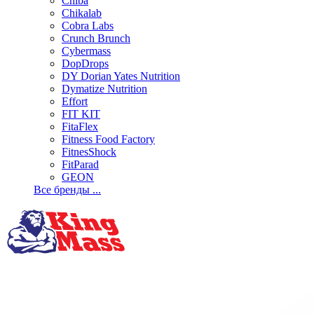
Chiba
Chikalab
Cobra Labs
Crunch Brunch
Cybermass
DopDrops
DY Dorian Yates Nutrition
Dymatize Nutrition
Effort
FIT KIT
FitaFlex
Fitness Food Factory
FitnesShock
FitParad
GEON
Все бренды ...