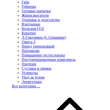
Габа
Гейнеры
Готовые напитки
Жиросжигатели
Здоровье и долголетие
Изотоники
Коэнзим Q10
Креатин
Л-Глютамин (L-Glutamine)
Омега-3
Перед тренировкой
Питомцам
Повышение тестостерона
Посттренировочные комплексы
Протеин
Суставы и связки
Углеводы
Уход за телом
Энергетики
Все категории ...