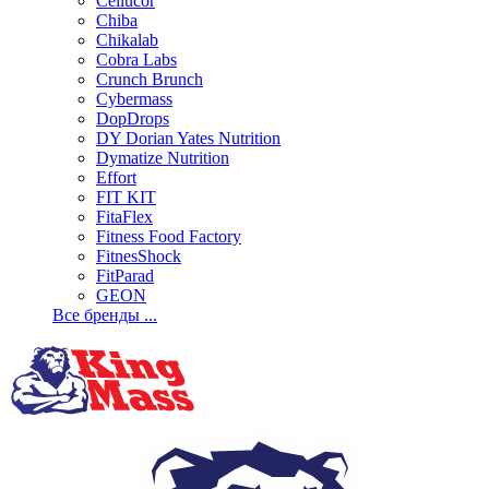
Cellucor
Chiba
Chikalab
Cobra Labs
Crunch Brunch
Cybermass
DopDrops
DY Dorian Yates Nutrition
Dymatize Nutrition
Effort
FIT KIT
FitaFlex
Fitness Food Factory
FitnesShock
FitParad
GEON
Все бренды ...