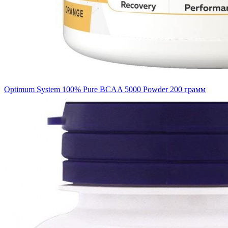
Optimum System 100% Pure BCAA 5000 Powder 200 грамм