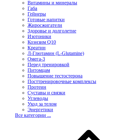
Витамины и минералы
Габа
Гейнеры
Готовые напитки
Жиросжигатели
Здоровье и долголетие
Изотоники
Коэнзим Q10
Креатин
Л-Глютамин (L-Glutamine)
Омега-3
Перед тренировкой
Питомцам
Повышение тестостерона
Посттренировочные комплексы
Протеин
Суставы и связки
Углеводы
Уход за телом
Энергетики
Все категории ...