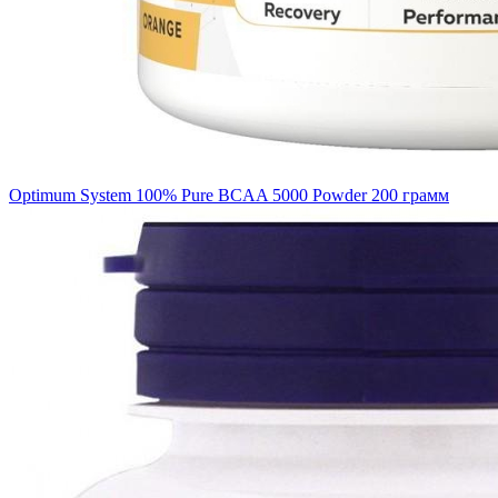
Optimum System 100% Pure BCAA 5000 Powder 200 грамм