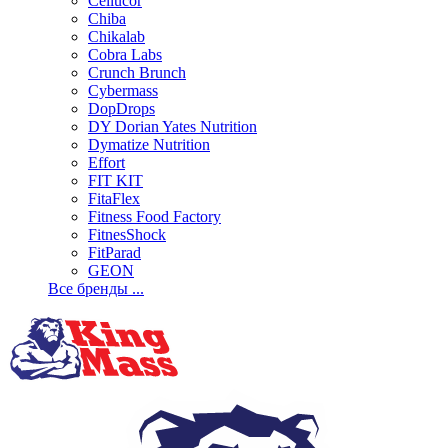
Cellucor
Chiba
Chikalab
Cobra Labs
Crunch Brunch
Cybermass
DopDrops
DY Dorian Yates Nutrition
Dymatize Nutrition
Effort
FIT KIT
FitaFlex
Fitness Food Factory
FitnesShock
FitParad
GEON
Все бренды ...