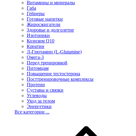
Витамины и минералы
Габа
Гейнеры
Готовые напитки
Жиросжигатели
Здоровье и долголетие
Изотоники
Коэнзим Q10
Креатин
Л-Глютамин (L-Glutamine)
Омега-3
Перед тренировкой
Питомцам
Повышение тестостерона
Посттренировочные комплексы
Протеин
Суставы и связки
Углеводы
Уход за телом
Энергетики
Все категории ...