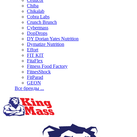
Cellucor
Chiba
Chikalab
Cobra Labs
Crunch Brunch
Cybermass
DopDrops
DY Dorian Yates Nutrition
Dymatize Nutrition
Effort
FIT KIT
FitaFlex
Fitness Food Factory
FitnesShock
FitParad
GEON
Все бренды ...