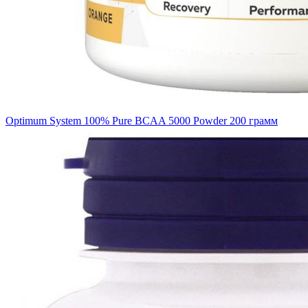
Optimum System 100% Pure BCAA 5000 Powder 200 грамм