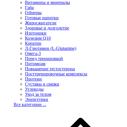
Витамины и минералы
Габа
Гейнеры
Готовые напитки
Жиросжигатели
Здоровье и долголетие
Изотоники
Коэнзим Q10
Креатин
Л-Глютамин (L-Glutamine)
Омега-3
Перед тренировкой
Питомцам
Повышение тестостерона
Посттренировочные комплексы
Протеин
Суставы и связки
Углеводы
Уход за телом
Энергетики
Все категории ...