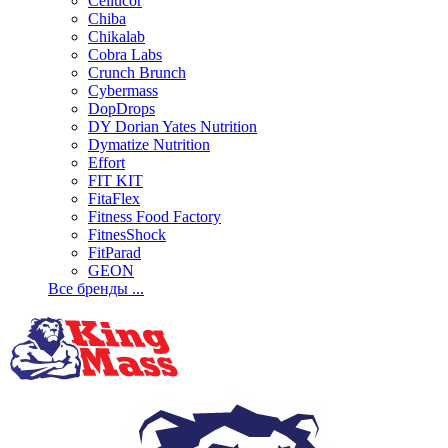
Cellucor
Chiba
Chikalab
Cobra Labs
Crunch Brunch
Cybermass
DopDrops
DY Dorian Yates Nutrition
Dymatize Nutrition
Effort
FIT KIT
FitaFlex
Fitness Food Factory
FitnesShock
FitParad
GEON
Все бренды ...