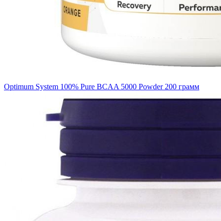
Optimum System 100% Pure BCAA 5000 Powder 200 грамм