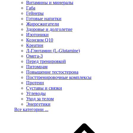
Витамины и минералы
Габа
Гейнеры
Готовые напитки
Жиросжигатели
Здоровье и долголетие
Изотоники
Коэнзим Q10
Креатин
Л-Глютамин (L-Glutamine)
Омега-3
Перед тренировкой
Питомцам
Повышение тестостерона
Посттренировочные комплексы
Протеин
Суставы и связки
Углеводы
Уход за телом
Энергетики
Все категории ...