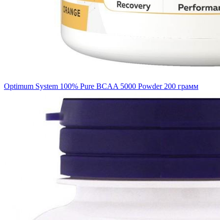
Optimum System 100% Pure BCAA 5000 Powder 200 грамм