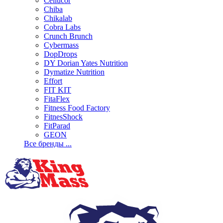
Cellucor
Chiba
Chikalab
Cobra Labs
Crunch Brunch
Cybermass
DopDrops
DY Dorian Yates Nutrition
Dymatize Nutrition
Effort
FIT KIT
FitaFlex
Fitness Food Factory
FitnesShock
FitParad
GEON
Все бренды ...