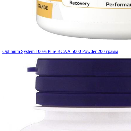
Optimum System 100% Pure BCAA 5000 Powder 200 грамм