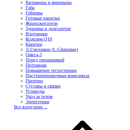
Витамины и минералы
Габа
Гейнеры
Готовые напитки
Жиросжигатели
Здоровье и долголетие
Изотоники
Коэнзим Q10
Креатин
Л-Глютамин (L-Glutamine)
Омега-3
Перед тренировкой
Питомцам
Повышение тестостерона
Посттренировочные комплексы
Протеин
Суставы и связки
Углеводы
Уход за телом
Энергетики
Все категории ...