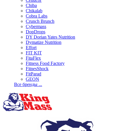
Cellucor
Chiba
Chikalab
Cobra Labs
Crunch Brunch
Cybermass
DopDrops
DY Dorian Yates Nutrition
Dymatize Nutrition
Effort
FIT KIT
FitaFlex
Fitness Food Factory
FitnesShock
FitParad
GEON
Все бренды ...