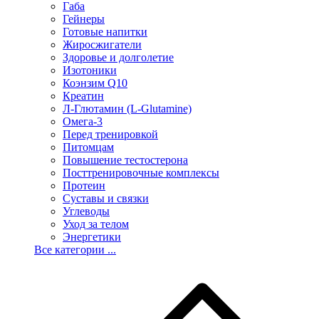
Габа
Гейнеры
Готовые напитки
Жиросжигатели
Здоровье и долголетие
Изотоники
Коэнзим Q10
Креатин
Л-Глютамин (L-Glutamine)
Омега-3
Перед тренировкой
Питомцам
Повышение тестостерона
Посттренировочные комплексы
Протеин
Суставы и связки
Углеводы
Уход за телом
Энергетики
Все категории ...