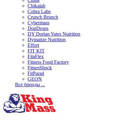
Chiba
Chikalab
Cobra Labs
Crunch Brunch
Cybermass
DopDrops
DY Dorian Yates Nutrition
Dymatize Nutrition
Effort
FIT KIT
FitaFlex
Fitness Food Factory
FitnesShock
FitParad
GEON
Все бренды ...