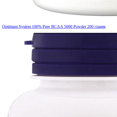
Optimum System 100% Pure BCAA 5000 Powder 200 грамм