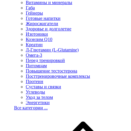
Витамины и минералы
Габа
Гейнеры
Готовые напитки
Жиросжигатели
Здоровье и долголетие
Изотоники
Коэнзим Q10
Креатин
Л-Глютамин (L-Glutamine)
Омега-3
Перед тренировкой
Питомцам
Повышение тестостерона
Посттренировочные комплексы
Протеин
Суставы и связки
Углеводы
Уход за телом
Энергетики
Все категории ...