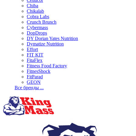
Cellucor
Chiba
Chikalab
Cobra Labs
Crunch Brunch
Cybermass
DopDrops
DY Dorian Yates Nutrition
Dymatize Nutrition
Effort
FIT KIT
FitaFlex
Fitness Food Factory
FitnesShock
FitParad
GEON
Все бренды ...